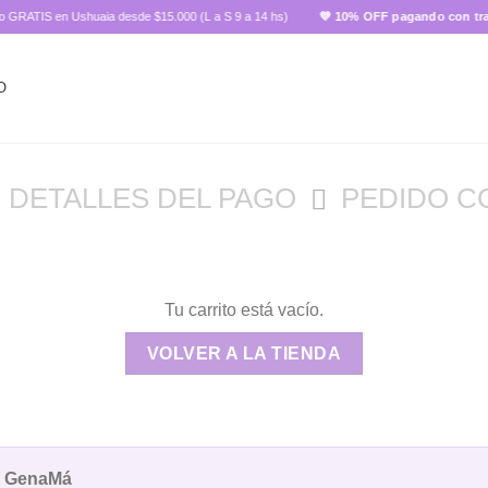
TIS en Ushuaia desde $15.000 (L a S 9 a 14 hs)
💜 10% OFF pagando con transfe
O
DETALLES DEL PAGO
PEDIDO C
Tu carrito está vacío.
VOLVER A LA TIENDA
 GenaMá