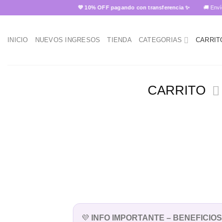
Skip
💜 10% OFF pagando con transferencia ✨
🚚 Envío GRA
to
content
INICIO
NUEVOS INGRESOS
TIENDA
CATEGORIAS
CARRIT
CARRITO
💜
INFO IMPORTANTE – BENEFICIOS