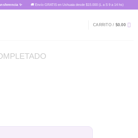
rencia ✨
🚚 Envío GRATIS en Ushuaia desde $15.000 (L a S 9 a 14 hs)
CARRITO /
$
0.00
OMPLETADO