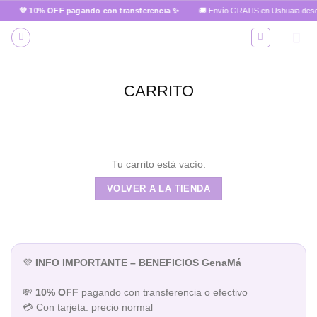
Skip
💜 10% OFF pagando con transferencia ✨
🚚 Envío GRATIS en Ushuaia desde
to
content
CARRITO
Tu carrito está vacío.
VOLVER A LA TIENDA
💜
INFO IMPORTANTE – BENEFICIOS GenaMá
💸
10% OFF
pagando con transferencia o efectivo
💳 Con tarjeta: precio normal