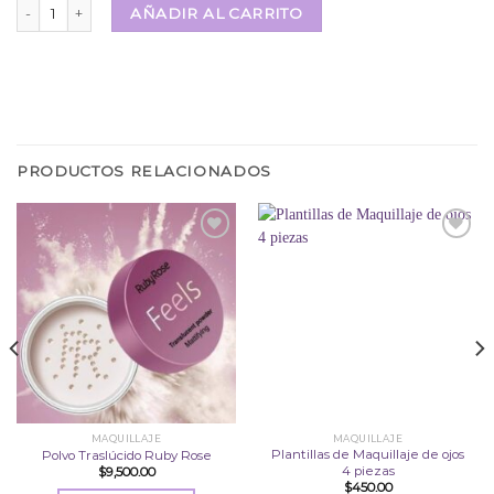
🎀Paleta de Sombras Makeup🎀 09 cantidad
AÑADIR AL CARRITO
PRODUCTOS RELACIONADOS
Añadir
Añadir
a la
a la
lista
lista
de
de
deseos
deseos
MAQUILLAJE
MAQUILLAJE
Plantillas de Maquillaje de ojos
Polvo Traslúcido Ruby Rose
4 piezas
$
9,500.00
$
450.00