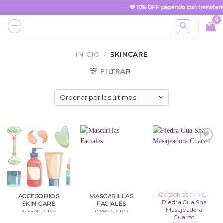
Skip
💜 10% OFF pagando con transferen
to
content
INICIO
/
SKINCARE
FILTRAR
Añadir
a la
lista
de
deseos
ACCESORIOS SKIN CARE
ACCESORIOS
MASCARILLAS
Piedra Gua Sha
SKIN CARE
FACIALES
Masajeadora
26 PRODUCTOS
13 PRODUCTOS
Cuarzo