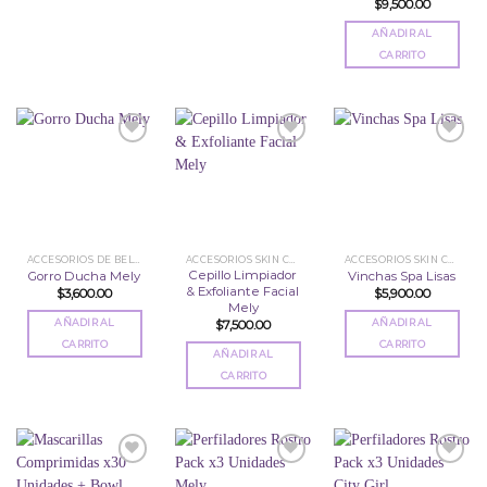
$
9,500.00
AÑADIR AL
CARRITO
Añadir
Añadir
Añadir
a la
a la
a la
lista
lista
lista
de
de
de
deseos
deseos
deseos
ACCESORIOS DE BELLEZA
ACCESORIOS SKIN CARE
ACCESORIOS SKIN CARE
Cepillo Limpiador
Gorro Ducha Mely
Vinchas Spa Lisas
& Exfoliante Facial
$
3,600.00
$
5,900.00
Mely
AÑADIR AL
AÑADIR AL
$
7,500.00
CARRITO
CARRITO
AÑADIR AL
CARRITO