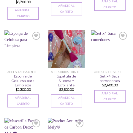
AÑADIR AL
$
6,700.00
AÑADIR AL
CARRITO
AÑADIR AL
CARRITO
CARRITO
Añadir
Añadir
Añadir
a la
a la
a la
lista
lista
lista
de
de
de
deseos
deseos
deseos
ACCESORIOS SKIN CARE
ACCESORIOS SKIN CARE
ACCESORIOS SKIN CARE
Esponja de
Espatula de
Set x4 Saca
Celulosa para
Silicona +
comedones
Limpieza
Exfoliante
$
2,400.00
$
2,300.00
$
2,100.00
AÑADIR AL
AÑADIR AL
AÑADIR AL
CARRITO
CARRITO
CARRITO