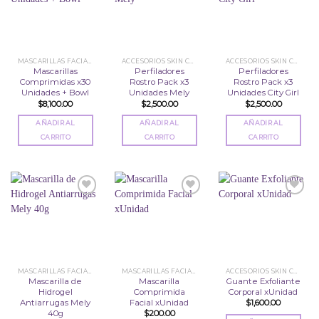
Añadir
Añadir
Añadir
a la
a la
a la
lista
lista
lista
de
de
de
deseos
deseos
deseos
MASCARILLAS FACIALES
ACCESORIOS SKIN CARE
ACCESORIOS SKIN CARE
Mascarillas
Perfiladores
Perfiladores
Comprimidas x30
Rostro Pack x3
Rostro Pack x3
Unidades + Bowl
Unidades Mely
Unidades City Girl
$
8,100.00
$
2,500.00
$
2,500.00
AÑADIR AL
AÑADIR AL
AÑADIR AL
CARRITO
CARRITO
CARRITO
Añadir
Añadir
Añadir
a la
a la
a la
lista
lista
lista
de
de
de
deseos
deseos
deseos
MASCARILLAS FACIALES
MASCARILLAS FACIALES
ACCESORIOS SKIN CARE
Mascarilla de
Mascarilla
Guante Exfoliante
Hidrogel
Comprimida
Corporal xUnidad
Antiarrugas Mely
Facial xUnidad
$
1,600.00
40g
$
200.00