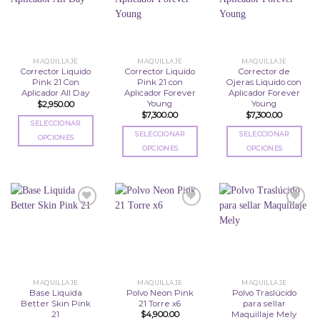
Las
Las
opciones
Añadir
Añadir
Añadir
opciones
opciones
se
a la
a la
a la
se
se
pueden
lista
lista
lista
de
de
de
pueden
pueden
elegir
deseos
deseos
deseos
elegir
elegir
en
MAQUILLAJE
MAQUILLAJE
MAQUILLAJE
en
en
Corrector Liquido
Corrector Liquido
Corrector de
la
Pink 21 Con
Pink 21 con
Ojeras Liquido con
la
la
página
Aplicador All Day
Aplicador Forever
Aplicador Forever
página
página
de
Young
Young
$
2,950.00
de
de
producto
$
7,300.00
$
7,300.00
producto
producto
SELECCIONAR
SELECCIONAR
SELECCIONAR
OPCIONES
OPCIONES
OPCIONES
Este
Este
Este
producto
producto
producto
tiene
tiene
tiene
múltiples
múltiples
múltiples
variantes.
variantes.
variantes.
Las
Las
Las
opciones
Añadir
Añadir
Añadir
opciones
opciones
se
a la
a la
a la
se
se
pueden
lista
lista
lista
de
de
de
pueden
pueden
elegir
deseos
deseos
deseos
elegir
elegir
en
MAQUILLAJE
MAQUILLAJE
MAQUILLAJE
en
en
Base Liquida
Polvo Neon Pink
Polvo Traslúcido
la
Better Skin Pink
21 Torre x6
para sellar
la
la
página
21
Maquillaje Mely
$
4,900.00
página
página
de