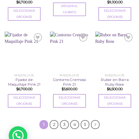
$
6,700.00
$
9,100.00
de
de
producto
AÑADIR AL
producto
producto
SELECCIONAR
SELECCIONAR
CARRITO
OPCIONES
OPCIONES
Este
Este
producto
producto
tiene
tiene
múltiples
múltiples
variantes.
variantes.
Las
Las
Añadir
Añadir
Añadir
opciones
opciones
a la
a la
a la
se
se
lista
lista
lista
de
de
de
pueden
pueden
deseos
deseos
deseos
elegir
elegir
MAQUILLAJE
MAQUILLAJE
MAQUILLAJE
en
en
Fijador de
Contorno Cremoso
Rubor en Barra
Maquillaje Pink 21
Pink 21
Ruby Rose
la
la
$
6,700.00
$
5,600.00
$
6,500.00
página
página
de
de
SELECCIONAR
SELECCIONAR
SELECCIONAR
producto
producto
OPCIONES
OPCIONES
OPCIONES
Este
Este
Este
producto
producto
producto
tiene
tiene
tiene
1
2
3
4
5
múltiples
múltiples
múltiples
variantes.
variantes.
variantes.
Las
Las
Las