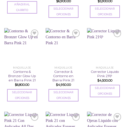
$
6,900.00
$
5,900.00
AÑADIR AL
SELECCIONAR
SELECCIONAR
CARRITO
OPCIONES
OPCIONES
Este
Este
producto
producto
tiene
tiene
múltiples
múltiples
variantes.
variantes.
Las
Las
Añadir
Añadir
Añadir
opciones
opciones
a la
a la
a la
se
se
lista
lista
lista
de
de
de
pueden
pueden
deseos
deseos
deseos
elegir
elegir
MAQUILLAJE
MAQUILLAJE
MAQUILLAJE
en
en
Contorno &
Corrector &
Corrector Liquido
Bronzer Glow Up
Contorno en
Pink 21🩷
la
la
en Barra Pink 21
Barra Pink 21
$
4,500.00
página
página
$
6,800.00
$
4,950.00
de
de
SELECCIONAR
producto
producto
SELECCIONAR
SELECCIONAR
OPCIONES
OPCIONES
OPCIONES
Este
Este
Este
producto
producto
producto
tiene
tiene
tiene
múltiples
múltiples
múltiples
variantes.
variantes.
variantes.
Las