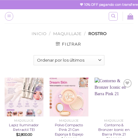
Skip
💜 10% OFF pagando con transferen
to
content
INICIO
/
MAQUILLAJE
/
ROSTRO
FILTRAR
Añadir
Añadir
Añadir
a la
a la
a la
lista
lista
lista
de
de
de
deseos
deseos
deseos
MAQUILLAJE
MAQUILLAJE
MAQUILLAJE
Lapiz Iluminador
Polvo Compacto
Contorno &
Retractil TEI
Pink 21 Con
Bronzer Iconic en
Esponja & Espejo
Barra Pink 21
$
2,800.00