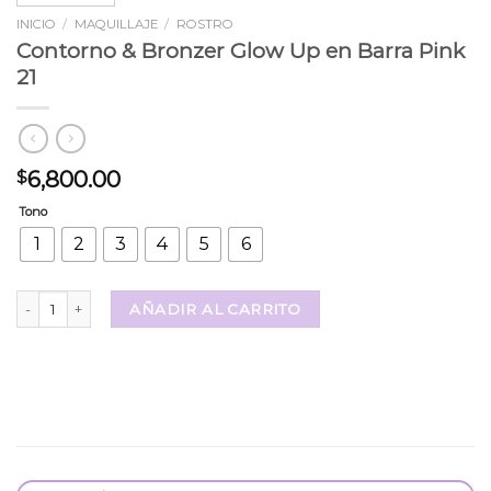
INICIO
/
MAQUILLAJE
/
ROSTRO
Contorno & Bronzer Glow Up en Barra Pink
21
6,800.00
$
Tono
1
2
3
4
5
6
Contorno & Bronzer Glow Up en Barra Pink 21 cantidad
AÑADIR AL CARRITO