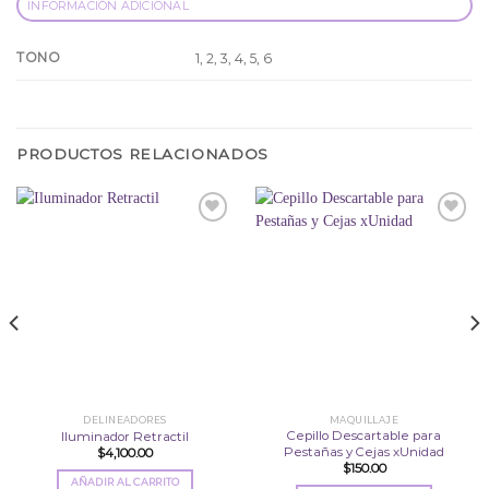
INFORMACIÓN ADICIONAL
TONO
1, 2, 3, 4, 5, 6
PRODUCTOS RELACIONADOS
Añadir
Añadir
a la
a la
lista
lista
de
de
deseos
deseos
DELINEADORES
MAQUILLAJE
Cepillo Descartable para
Iluminador Retractil
Pestañas y Cejas xUnidad
$
4,100.00
$
150.00
AÑADIR AL CARRITO