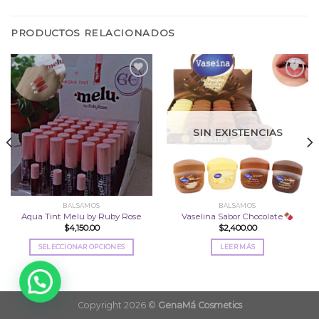
PRODUCTOS RELACIONADOS
Añadir
Añadir
a la
a la
lista
lista
SIN EXISTENCIAS
de
de
deseos
deseos
BALSAMOS
BALSAMOS
Aqua Tint Melu by Ruby Rose
Vaselina Sabor Chocolate
$
4,150.00
$
2,400.00
SELECCIONAR OPCIONES
LEER MÁS
Este
producto
tiene
múltiples
Copyright 2026 ©
GenaMá Cosmetics
variantes.