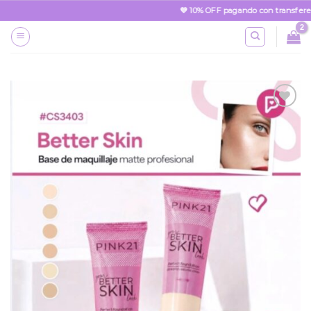
Skip
💜 10% OFF pagando con transferenc
to
content
Añadir
a la
lista
de
deseos