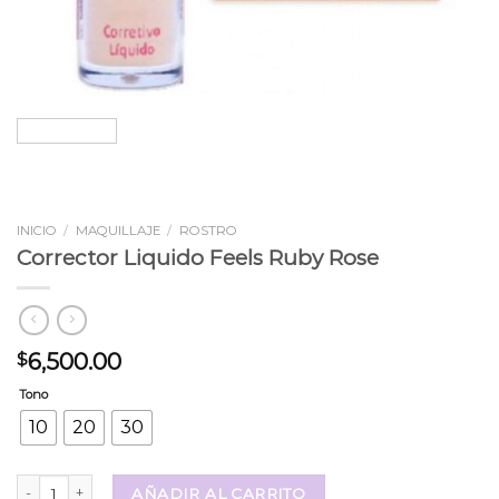
INICIO
/
MAQUILLAJE
/
ROSTRO
Corrector Liquido Feels Ruby Rose
6,500.00
$
Tono
10
20
30
Corrector Liquido Feels Ruby Rose cantidad
AÑADIR AL CARRITO