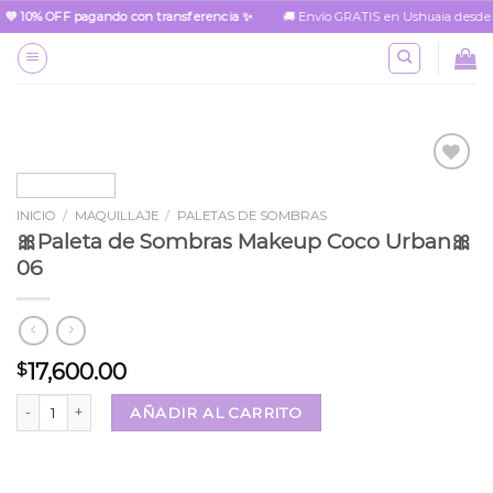
Skip
💜 10% OFF pagando con transferencia ✨
🚚 Envío GRATIS en Ushuaia desde $15
to
content
INICIO
/
MAQUILLAJE
/
PALETAS DE SOMBRAS
Añadir
🎀Paleta de Sombras Makeup Coco Urban🎀
a la
lista
06
de
deseos
17,600.00
$
🎀Paleta de Sombras Makeup Coco Urban🎀 06 cantidad
AÑADIR AL CARRITO