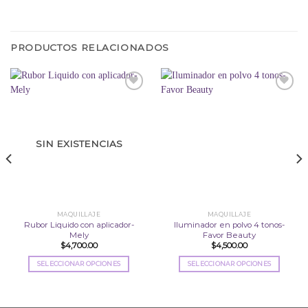
PRODUCTOS RELACIONADOS
Añadir
Añadir
a la
a la
lista
lista
SIN EXISTENCIAS
de
de
deseos
deseos
MAQUILLAJE
MAQUILLAJE
Rubor Liquido con aplicador-
Iluminador en polvo 4 tonos-
Mely
Favor Beauty
$
4,700.00
$
4,500.00
SELECCIONAR OPCIONES
SELECCIONAR OPCIONES
Este
Este
producto
producto
tiene
tiene