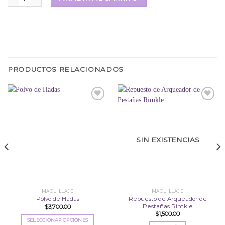
PRODUCTOS RELACIONADOS
Añadir
Añadir
a la
a la
lista
lista
SIN EXISTENCIAS
de
de
deseos
deseos
MAQUILLAJE
MAQUILLAJE
Repuesto de Arqueador de
Polvo de Hadas
Pestañas Rimkle
$
3,700.00
$
1,500.00
SELECCIONAR OPCIONES