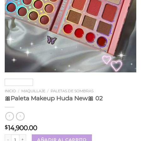
INICIO
/
MAQUILLAJE
/
PALETAS DE SOMBRAS
🎀Paleta Makeup Huda New🎀 02
14,900.00
$
🎀Paleta Makeup Huda New🎀 02 cantidad
AÑADIR AL CARRITO