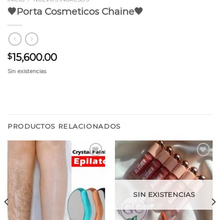
🖤Porta Cosmeticos Chaine🖤
15,600.00
$
Sin existencias
PRODUCTOS RELACIONADOS
Añadir
Añadir
a la
a la
lista
lista
SIN EXISTENCIAS
de
de
deseos
deseos