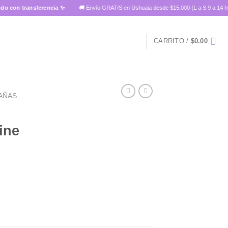
on transferencia ✨
🚚 Envío GRATIS en Ushuaia desde $15.000 (L a S 9 a 14 hs)
CARRITO /
$
0.00
AÑAS
ine