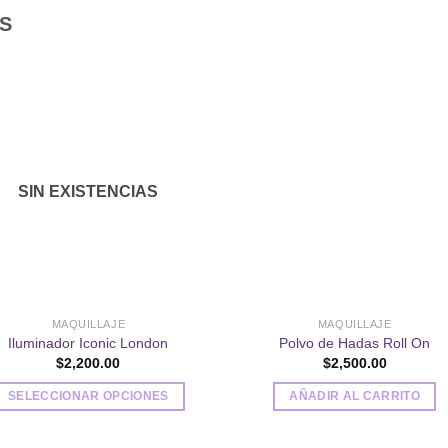
S
Añadir
Aña
a la
a l
lista de
lista
SIN EXISTENCIAS
deseos
des
MAQUILLAJE
MAQUILLAJE
Iluminador Iconic London
Polvo de Hadas Roll On
$
2,200.00
$
2,500.00
SELECCIONAR OPCIONES
AÑADIR AL CARRITO
Este
producto