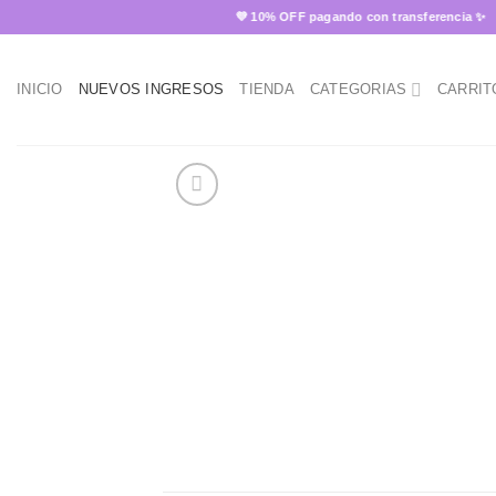
Skip
💜 10% OFF pagando con transferencia ✨

to
content
INICIO
NUEVOS INGRESOS
TIENDA
CATEGORIAS
CARRIT