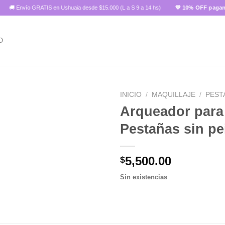
 Envío GRATIS en Ushuaia desde $15.000 (L a S 9 a 14 hs)
💜 10% OFF pagando c
O
INICIO
/
MAQUILLAJE
/
PEST
Arqueador para
Pestañas sin pe
Añadir
a la
lista de
5,500.00
$
deseos
Sin existencias