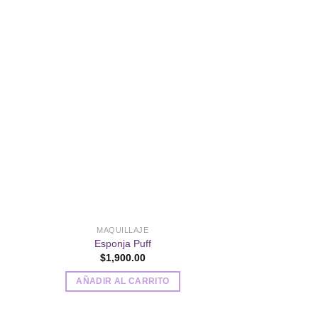
dir
Añadir
a
a la
 de
lista de
eos
deseos
MAQUILLAJE
MAQUIL
Esponja Puff
Polvo de
$
1,900.00
$
3,70
AÑADIR AL CARRITO
SELECCIONAR
E
p