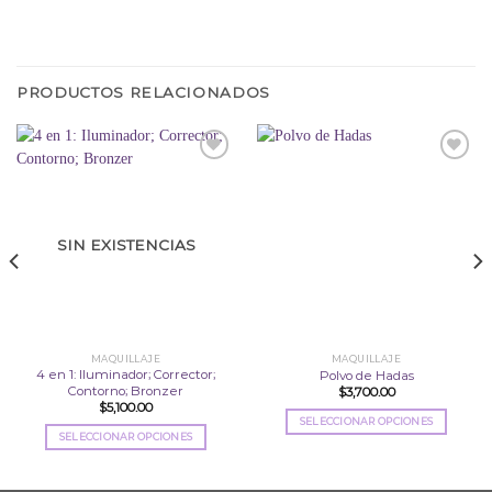
PRODUCTOS RELACIONADOS
Añadir
Añadir
a la
a la
lista
lista
SIN EXISTENCIAS
de
de
deseos
deseos
MAQUILLAJE
MAQUILLAJE
4 en 1: Iluminador; Corrector;
Polvo de Hadas
Contorno; Bronzer
$
3,700.00
$
5,100.00
SELECCIONAR OPCIONES
SELECCIONAR OPCIONES
Este
Este
producto
producto
tiene