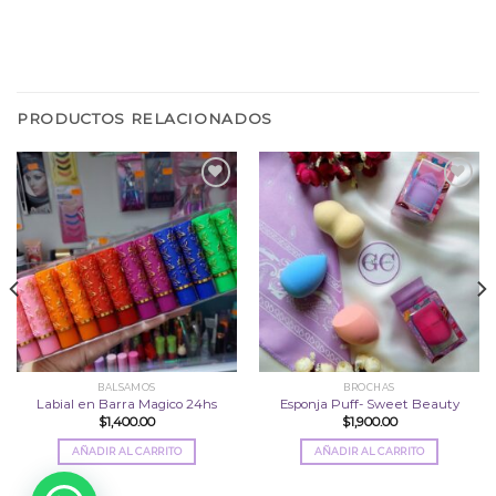
PRODUCTOS RELACIONADOS
Añadir
Añadir
a la
a la
lista
lista
de
de
deseos
deseos
BALSAMOS
BROCHAS
Labial en Barra Magico 24hs
Esponja Puff- Sweet Beauty
$
1,400.00
$
1,900.00
AÑADIR AL CARRITO
AÑADIR AL CARRITO