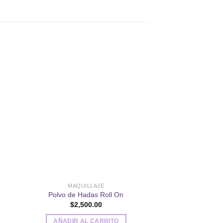
dir
Añadir
a
a la
 de
lista de
SIN EXIS
eos
deseos
MAQUILLAJE
MAQUIL
4 en 1: Iluminad
Polvo de Hadas Roll On
Contorno;
$
2,500.00
$
5,10
AÑADIR AL CARRITO