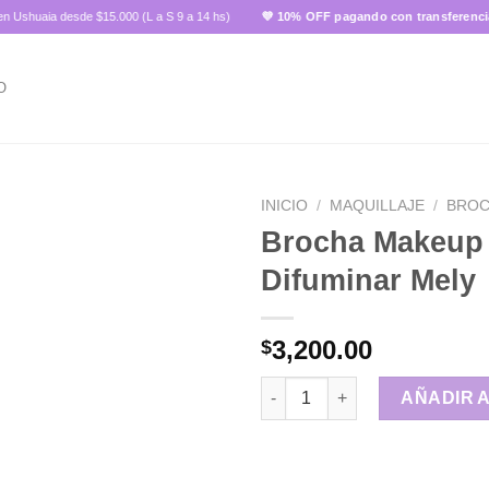
uaia desde $15.000 (L a S 9 a 14 hs)
💜 10% OFF pagando con transferencia ✨
O
INICIO
/
MAQUILLAJE
/
BRO
Brocha Makeup 
Difuminar Mely
Añadir
a la
lista de
3,200.00
$
deseos
Brocha Makeup p/ Difuminar M
AÑADIR 