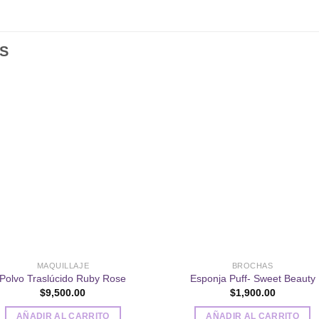
S
Añadir
Aña
a la
a l
lista de
lista
deseos
des
MAQUILLAJE
BROCHAS
Polvo Traslúcido Ruby Rose
Esponja Puff- Sweet Beauty
$
9,500.00
$
1,900.00
AÑADIR AL CARRITO
AÑADIR AL CARRITO