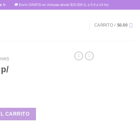
🚚 Envío GRATIS en Ushuaia desde $15.000 (L a S 9 a 14 hs)
CARRITO /
$
0.00
CHAS
p/
ely cantidad
AL CARRITO