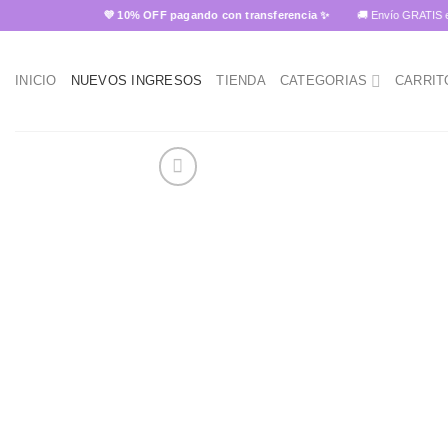
Skip
💜 10% OFF pagando con transferencia ✨
🚚 Envío GRATIS en Ush
to
content
INICIO
NUEVOS INGRESOS
TIENDA
CATEGORIAS
CARRIT