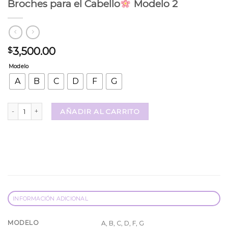
Broches para el Cabello
Modelo 2
3,500.00
$
Modelo
A
B
C
D
F
G
Broches para el Cabello
Modelo 2 cantidad
AÑADIR AL CARRITO
INFORMACIÓN ADICIONAL
MODELO
A, B, C, D, F, G