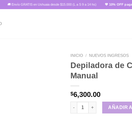
 Envío GRATIS en Ushuaia desde $15.000 (L a S 9 a 14 hs)
💜 10% OFF pagando co
O
INICIO
/
NUEVOS INGRESOS
Depiladora de C
Manual
Añadir
a la
lista de
6,300.00
$
deseos
Depiladora de Cristal Manual 
AÑADIR 