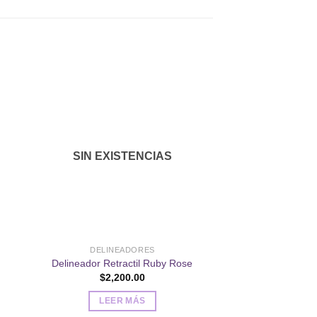
dir
Añadir
a
a la
 de
lista de
SIN EXISTENCIAS
eos
deseos
DELINEADORES
MAQUIL
Delineador Retractil Ruby Rose
Polvo Traslúci
$
2,200.00
$
9,50
LEER MÁS
AÑADIR AL