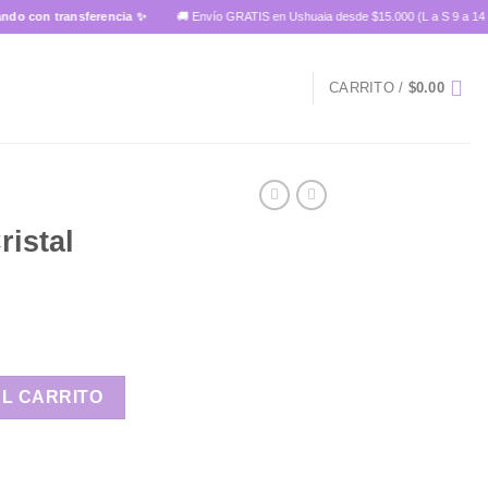
n transferencia ✨
🚚 Envío GRATIS en Ushuaia desde $15.000 (L a S 9 a 14 hs)
CARRITO /
$
0.00
ristal
cantidad
AL CARRITO