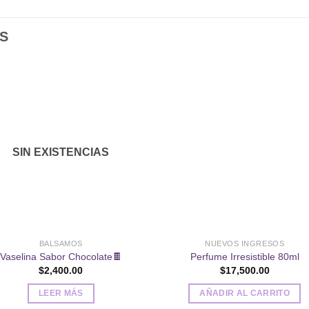
S
Añadir
Aña
a la
a l
lista de
lista
SIN EXISTENCIAS
deseos
des
BALSAMOS
NUEVOS INGRESOS
Vaselina Sabor Chocolate🍫
Perfume Irresistible 80ml
$
2,400.00
$
17,500.00
LEER MÁS
AÑADIR AL CARRITO