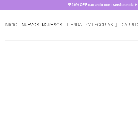
Skip
💜 10% OFF pagando con transferencia ✨
🚚
to
content
INICIO
NUEVOS INGRESOS
TIENDA
CATEGORIAS
CARRIT