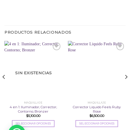
PRODUCTOS RELACIONADOS
Añadir
Añadir
a la
a la
lista
lista
SIN EXISTENCIAS
de
de
deseos
deseos
MAQUILLAJE
MAQUILLAJE
4 en 1: Iluminador; Corrector;
Corrector Liquido Feels Ruby
Contorno; Bronzer
Rose
$
5,100.00
$
6,500.00
SELECCIONAR OPCIONES
SELECCIONAR OPCIONES
Este
Este