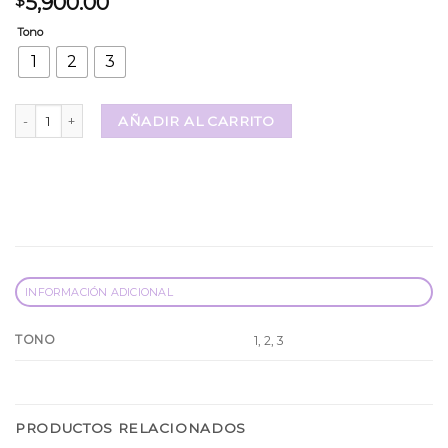
5,900.00
$
Tono
1
2
3
Iluminador + Rubor Pink 21 cantidad
AÑADIR AL CARRITO
INFORMACIÓN ADICIONAL
TONO
1, 2, 3
PRODUCTOS RELACIONADOS