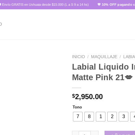
 GRATIS en Ushuaia desde $15.000 (L a S 9 a 14 hs)
💜 10% OFF pagando con tran
O
INICIO
/
MAQUILLAJE
/
LABI
Labial Liquido 
Matte Pink 21💋
Añadir
a la
lista de
2,950.00
$
deseos
Tono
7
8
1
2
3
Labial Liquido Intense Matte P