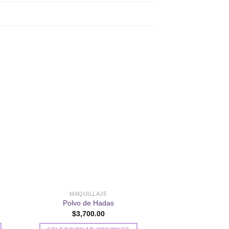
dir
Añadir
a
a la
 de
lista de
eos
deseos
MAQUILLAJE
MAQUIL
Plantillas de Maqu
Polvo de Hadas
piez
$
3,700.00
$
450