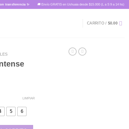
sferencia ✨
🚚 Envío GRATIS en Ushuaia desde $15.000 (L a S 9 a 14 hs)
CARRITO /
$
0.00
ALES
Intense
LIMPIAR
4
5
6
ink 21💋 cantidad