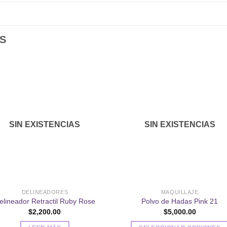
S
Añadir
Aña
a la
a l
lista de
lista
SIN EXISTENCIAS
SIN EXISTENCIAS
deseos
des
DELINEADORES
MAQUILLAJE
elineador Retractil Ruby Rose
Polvo de Hadas Pink 21
$
2,200.00
$
5,000.00