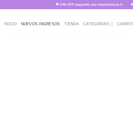
Skip
💜 10% OFF pagando con transferencia ✨
🚚 Envío
to
content
INICIO
NUEVOS INGRESOS
TIENDA
CATEGORIAS
CARRIT