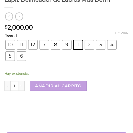
2,000.00
$
LIMPIAR
: 1
Tono
10
11
12
7
8
9
1
2
3
4
5
6
Hay existencias
Lapiz Delineador de Labios Miss Demi cantidad
AÑADIR AL CARRITO