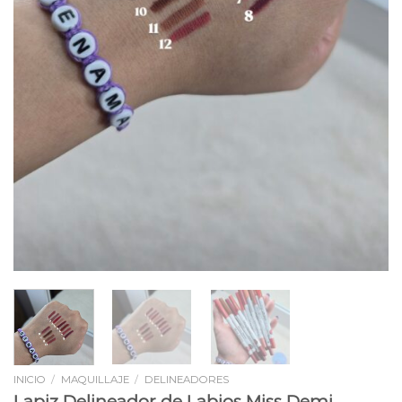
INICIO
/
MAQUILLAJE
/
DELINEADORES
Lapiz Delineador de Labios Miss Demi