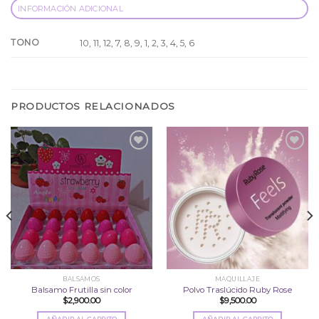
INFORMACIÓN ADICIONAL
TONO
10, 11, 12, 7, 8, 9, 1, 2, 3, 4, 5, 6
PRODUCTOS RELACIONADOS
Añadir
Añadir
a la
a la
lista
lista
de
de
deseos
deseos
BALSAMOS
MAQUILLAJE
Balsamo Frutilla sin color
Polvo Traslúcido Ruby Rose
$
2,900.00
$
9,500.00