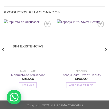
PRODUCTOS RELACIONADOS
Añadir
Añadir
a la
a la
lista
lista
SIN EXISTENCIAS
de
de
deseos
deseos
MAQUILLAJE
BROCHAS
Repuesto de Arqueador
Esponja Puff- Sweet Beauty
$
1,500.00
$
1,900.00
LEER MÁS
AÑADIR AL CARRITO
Copyright 2026 ©
GenaMá Cosmetics