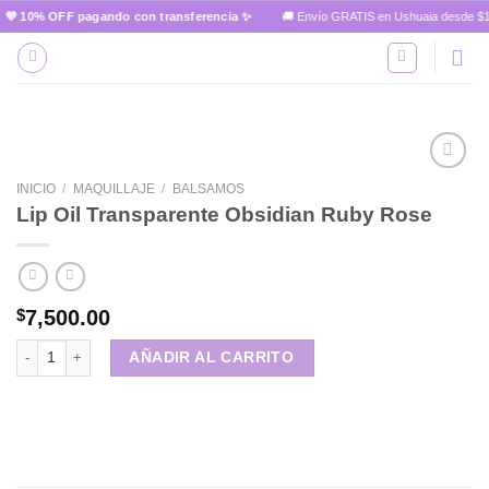
Skip
💜 10% OFF pagando con transferencia ✨
🚚 Envío GRATIS en Ushuaia desde $15.
to
content
INICIO
/
MAQUILLAJE
/
BALSAMOS
Lip Oil Transparente Obsidian Ruby Rose
Añadir
a la
lista de
deseos
$
7,500.00
Lip Oil Transparente Obsidian Ruby Rose cantidad
AÑADIR AL CARRITO