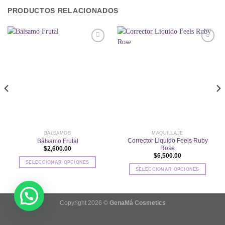
PRODUCTOS RELACIONADOS
Añadir
Añadir
a la
a la
lista de
lista de
deseos
deseos
BALSAMOS
MAQUILLAJE
Corrector Liquido Feels Ruby
Bálsamo Frutal
Rose
$
2,600.00
$
6,500.00
SELECCIONAR OPCIONES
SELECCIONAR OPCIONES
Este
Este
producto
producto
tiene
tiene
múltiples
Copyright 2026 ©
GenaMá Cosmetics
múltiples
variantes.
variantes.
Las
Las