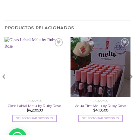
PRODUCTOS RELACIONADOS
Añadir
Añadir
a la
a la
lista
lista
de
de
deseos
deseos
BALSAMOS
BALSAMOS
Gloss Labial Melu by Ruby Rose
Aqua Tint Melu by Ruby Rose
$
4,200.00
$
4,150.00
SELECCIONAR OPCIONES
SELECCIONAR OPCIONES
Este
Este
producto
producto