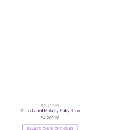
dir
Añadir
a
a la
 de
lista de
eos
deseos
Sin existencias
BALSAMOS
Gloss Labial Melu by Ruby Rose
LABIA
$
4,200.00
Labiales Matte St
de Karite; Acido Hi
SELECCIONAR OPCIONES