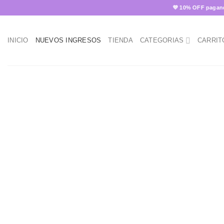
Skip
💜 10% OFF pagando con 
to
content
INICIO
NUEVOS INGRESOS
TIENDA
CATEGORIAS
CARRIT