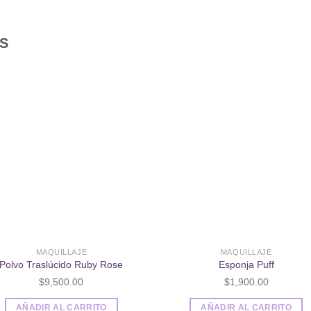
S
Añadir
Aña
a la
a l
lista de
lista
deseos
des
MAQUILLAJE
MAQUILLAJE
Polvo Traslúcido Ruby Rose
Esponja Puff
$
9,500.00
$
1,900.00
AÑADIR AL CARRITO
AÑADIR AL CARRITO