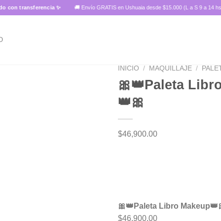
transferencia ✨
🚚 Envío GRATIS en Ushuaia desde $15.000 (L a S 9 a 14 hs)
O
INICIO
/
MAQUILLAJE
/
PALE
🎀👑Paleta Lib
👑🎀
Añadir
a la
lista de
$
46,900.00
deseos
🎀👑Paleta Libro Makeup👑
$
46,900.00