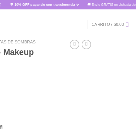
💜 10% OFF pagando con transferencia ✨
🚚 Envío GRATIS en Ushuaia desde $15.
CARRITO /
$
0.00
TAS DE SOMBRAS
ro Makeup
🎀