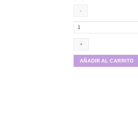
🎀
👑
Paleta
Libro
Makeup
👑
AÑADIR AL CARRITO
🎀
cantidad