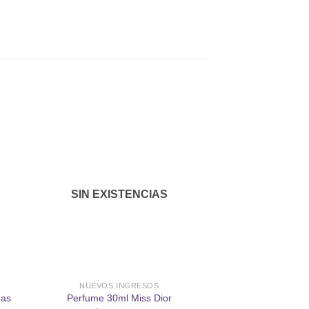
dir
Añadir
a
a la
 de
lista de
SIN EXISTENCIAS
eos
deseos
NUEVOS INGRESOS
MAQUIL
ñas
Perfume 30ml Miss Dior
Polvo Traslúci