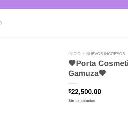
O
INICIO
/
NUEVOS INGRESOS
🖤Porta Cosmet
Gamuza🖤
Añadir
a la
lista de
22,500.00
$
deseos
Sin existencias