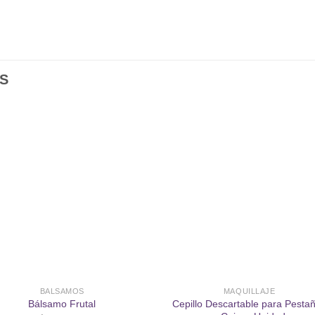
S
Añadir
Aña
a la
a l
lista de
lista
deseos
des
BALSAMOS
MAQUILLAJE
Cepillo Descartable para Pesta
Bálsamo Frutal