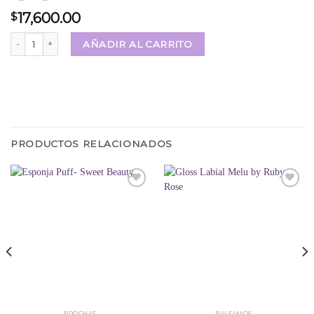
17,600.00
$
🦋Paleta de Sombras Makeup🦋 04 cantidad
AÑADIR AL CARRITO
PRODUCTOS RELACIONADOS
Añadir
Añadir
a la
a la
lista
lista
de
de
deseos
deseos