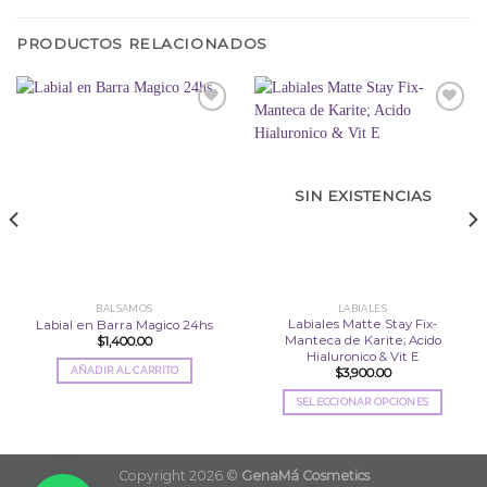
PRODUCTOS RELACIONADOS
Añadir
Añadir
a la
a la
lista
lista
SIN EXISTENCIAS
de
de
deseos
deseos
BALSAMOS
LABIALES
Labiales Matte Stay Fix-
Labial en Barra Magico 24hs
Manteca de Karite; Acido
$
1,400.00
Hialuronico & Vit E
AÑADIR AL CARRITO
$
3,900.00
SELECCIONAR OPCIONES
Este
producto
tiene
Copyright 2026 ©
GenaMá Cosmetics
múltiples