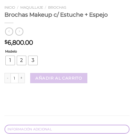
INICIO
/
MAQUILLAJE
/
BROCHAS
Brochas Makeup c/ Estuche + Espejo
6,800.00
$
Modelo
1
2
3
Brochas Makeup c/ Estuche + Espejo cantidad
AÑADIR AL CARRITO
INFORMACIÓN ADICIONAL