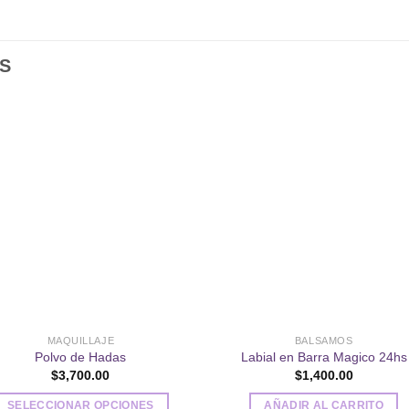
S
Añadir
Aña
a la
a l
lista de
lista
deseos
des
MAQUILLAJE
BALSAMOS
Polvo de Hadas
Labial en Barra Magico 24hs
$
3,700.00
$
1,400.00
SELECCIONAR OPCIONES
AÑADIR AL CARRITO