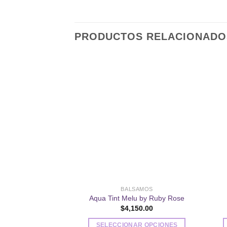
PRODUCTOS RELACIONADO
Añadir
a la
lista de
deseos
BALSAMOS
Aqua Tint Melu by Ruby Rose
$
4,150.00
SELECCIONAR OPCIONES