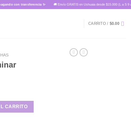
do con transferencia ✨
🚚 Envío GRATIS en Ushuaia desde $15.000 (L a S 9 a 14 
CARRITO /
$
0.00
CHAS
minar
e cantidad
AL CARRITO