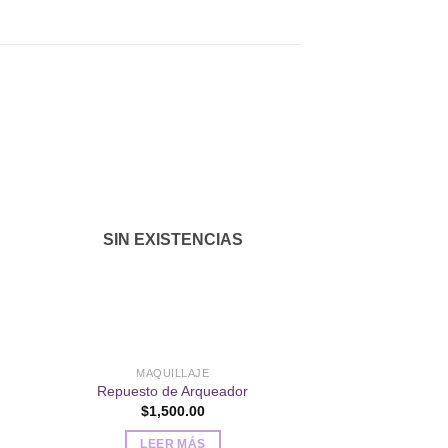
dir
Añadir
a
a la
 de
lista de
SIN EXISTENCIAS
eos
deseos
MAQUILLAJE
BALSA
Repuesto de Arqueador
Voluminizado
$
1,500.00
$
4,50
LEER MÁS
AÑADIR AL