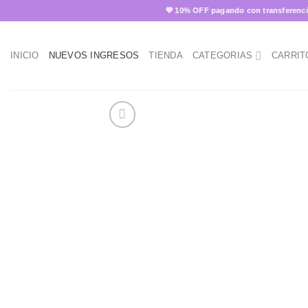
Skip
💜 10% OFF pagando con transferencia ✨
to
content
INICIO
NUEVOS INGRESOS
TIENDA
CATEGORIAS
CARRIT