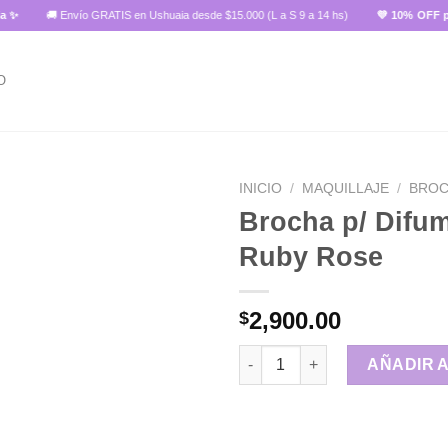
🚚 Envío GRATIS en Ushuaia desde $15.000 (L a S 9 a 14 hs)
💜 10% OFF pagan
O
INICIO
/
MAQUILLAJE
/
BRO
Brocha p/ Difu
Ruby Rose
Añadir
a la
lista de
2,900.00
$
deseos
Brocha p/ Difuminar Ruby Ros
AÑADIR 