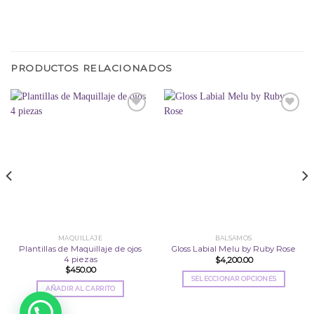
PRODUCTOS RELACIONADOS
Añadir
Añadir
a la
a la
lista
lista
de
de
deseos
deseos
MAQUILLAJE
BALSAMOS
Plantillas de Maquillaje de ojos
Gloss Labial Melu by Ruby Rose
4 piezas
$
4,200.00
$
450.00
SELECCIONAR OPCIONES
AÑADIR AL CARRITO
Este
producto