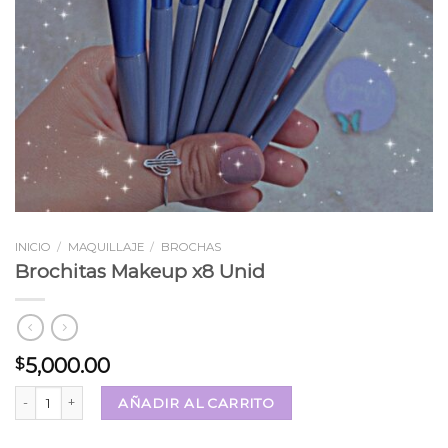
INICIO
/
MAQUILLAJE
/
BROCHAS
Brochitas Makeup x8 Unid
5,000.00
$
Brochitas Makeup x8 Unid cantidad
AÑADIR AL CARRITO