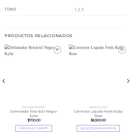
TONO
1, 2, 3
PRODUCTOS RELACIONADOS
Añadir
Añadir
a la
a la
lista
lista
de
de
deseos
deseos
DELINEADORES
MAQUILLAJE
Delineador Retráctil Negro-
Corrector Liquido Feels Ruby
Kylie
Rose
$
700.00
$
6,500.00
AÑADIR AL CARRITO
SELECCIONAR OPCIONES