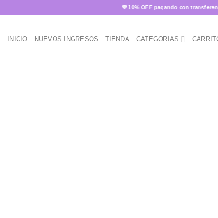
Skip
💜 10% OFF pagando con transferencia ✨
to
content
INICIO
NUEVOS INGRESOS
TIENDA
CATEGORIAS
CARRIT