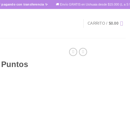
ndo con transferencia ✨
🚚 Envío GRATIS en Ushuaia desde $15.000 (L a S 9 a 14
CARRITO /
$
0.00
e Puntos