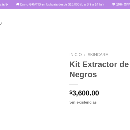
🚚 Envío GRATIS en Ushuaia desde $15.000 (L a S 9 a 14 hs)
💜 10% OFF paga
O
INICIO
/
SKINCARE
Kit Extractor d
Negros
Añadir
a la
lista de
3,600.00
$
deseos
Sin existencias