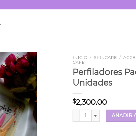
O
INICIO
/
SKINCARE
/
ACCE
CARE
Perfiladores Pa
Unidades
Añadir
a la
lista de
deseos
2,300.00
$
Perfiladores Pack x3 Unidad
AÑADIR 