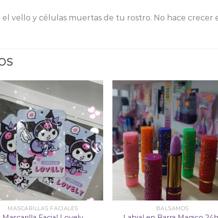
ar el vello y células muertas de tu rostro. No hace crecer
OS
Añadir
Aña
a la
a 
lista
lis
de
d
deseos
des
MASCARILLAS FACIALES
BALSAMOS
Mascarilla Facial Lovely
Labial en Barra Magico 24