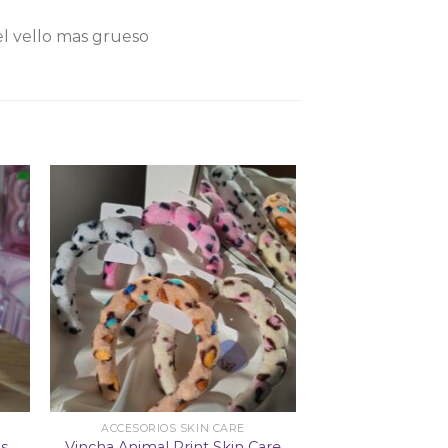
 el vello mas grueso
dir
Añadir
la
a la
ta
lista
e
de
eos
deseos
ACCESORIOS SKIN CARE
Vincha Animal Print Skin Care
hs