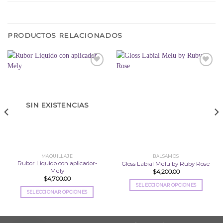
PRODUCTOS RELACIONADOS
Añadir
Añadir
a la
a la
lista
lista
SIN EXISTENCIAS
de
de
deseos
deseos
MAQUILLAJE
BALSAMOS
Rubor Liquido con aplicador-
Gloss Labial Melu by Ruby Rose
Mely
$
4,200.00
$
4,700.00
SELECCIONAR OPCIONES
SELECCIONAR OPCIONES
Este
Este
producto
producto
tiene
tiene
múltiples