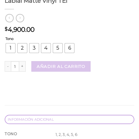
Labial Matte Vinyl TEI
4,900.00
$
Tono
1
2
3
4
5
6
Labial Matte Vinyl TEI cantidad
AÑADIR AL CARRITO
INFORMACIÓN ADICIONAL
TONO
1, 2, 3, 4, 5, 6