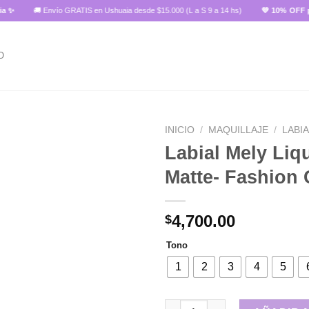
🚚 Envío GRATIS en Ushuaia desde $15.000 (L a S 9 a 14 hs)
💜 10% OFF pagando
O
INICIO
/
MAQUILLAJE
/
LABI
Labial Mely Liq
Matte- Fashion 
Añadir
a la
lista de
4,700.00
$
deseos
Tono
1
2
3
4
5
Labial Mely Liquido Matte- Fa