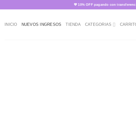
Skip
💜 10% OFF pagando con transferencia ✨
to
content
INICIO
NUEVOS INGRESOS
TIENDA
CATEGORIAS
CARRIT