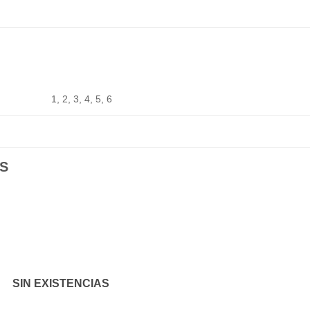
1, 2, 3, 4, 5, 6
S
Añadir
Aña
a la
a l
lista de
lista
SIN EXISTENCIAS
deseos
des