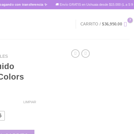
 con transferencia ✨
🚚 Envío GRATIS en Ushuaia desde $15.000 (L a S 9 a 14 hs)
CARRITO /
$
36,950.00
ALES
uido
Colors
LIMPIAR
6
shion Colors cantidad