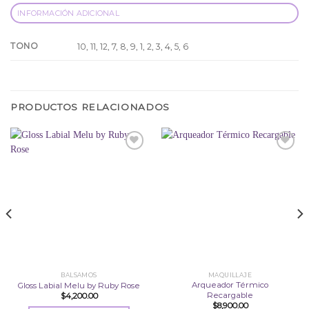
INFORMACIÓN ADICIONAL
TONO
10, 11, 12, 7, 8, 9, 1, 2, 3, 4, 5, 6
PRODUCTOS RELACIONADOS
Añadir
Añadir
a la
a la
lista
lista
de
de
deseos
deseos
BALSAMOS
MAQUILLAJE
Arqueador Térmico
Gloss Labial Melu by Ruby Rose
Recargable
$
4,200.00
$
8,900.00