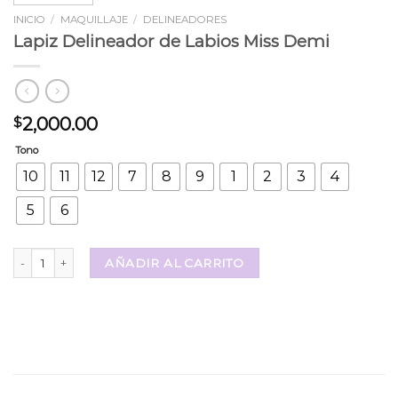
INICIO
/
MAQUILLAJE
/
DELINEADORES
Lapiz Delineador de Labios Miss Demi
2,000.00
$
Tono
10
11
12
7
8
9
1
2
3
4
5
6
Lapiz Delineador de Labios Miss Demi cantidad
AÑADIR AL CARRITO