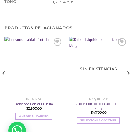
TONO
1, 2, 3, 4, 5, 6
PRODUCTOS RELACIONADOS
Añadir
Añadir
a la
a la
lista
lista
SIN EXISTENCIAS
de
de
deseos
deseos
BALSAMOS
MAQUILLAJE
Rubor Liquido con aplicador-
Balsamo Labial Frutilla
Mely
$
2,900.00
$
4,700.00
AÑADIR AL CARRITO
SELECCIONAR OPCIONES
Este
producto