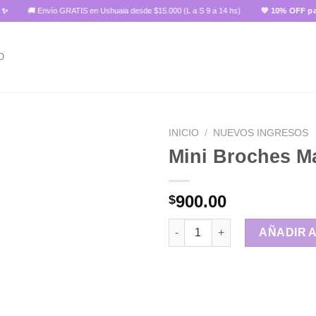
🚚 Envío GRATIS en Ushuaia desde $15.000 (L a S 9 a 14 hs)
💜 10% OFF pagando 
O
INICIO
/
NUEVOS INGRESOS
Mini Broches M
Añadir
900.00
$
a la
lista de
Mini Broches Mariposa🦋 cant
deseos
AÑADIR 