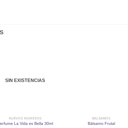
S
Añadir
Aña
a la
a l
lista de
lista
SIN EXISTENCIAS
deseos
des
NUEVOS INGRESOS
BALSAMOS
erfume La Vida es Bella 30ml
Bálsamo Frutal