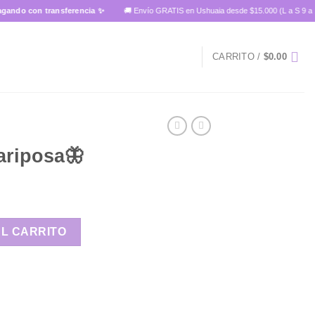
con transferencia ✨
🚚 Envío GRATIS en Ushuaia desde $15.000 (L a S 9 a 14 hs)
CARRITO /
$
0.00
ariposa🦋
idad
AL CARRITO