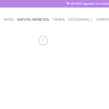
Skip
💜 10% OFF pagando con transferen
to
content
INICIO
NUEVOS INGRESOS
TIENDA
CATEGORIAS
CARRIT