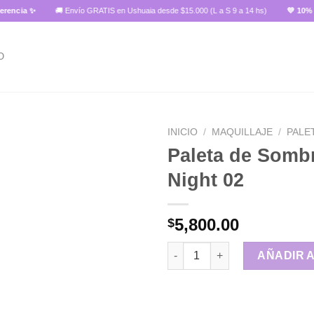
cia ✨
🚚 Envío GRATIS en Ushuaia desde $15.000 (L a S 9 a 14 hs)
💜 10% OFF
O
INICIO
/
MAQUILLAJE
/
PALE
Paleta de Somb
Night 02
Añadir
a la
lista de
5,800.00
$
deseos
Paleta de Sombras Game Night
AÑADIR 