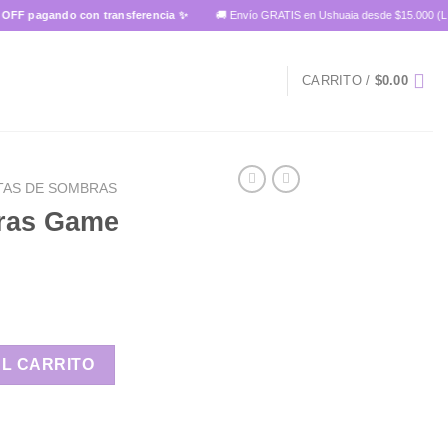
 pagando con transferencia ✨
🚚 Envío GRATIS en Ushuaia desde $15.000 (L a S 9
CARRITO /
$
0.00
TAS DE SOMBRAS
ras Game
 02 cantidad
AL CARRITO