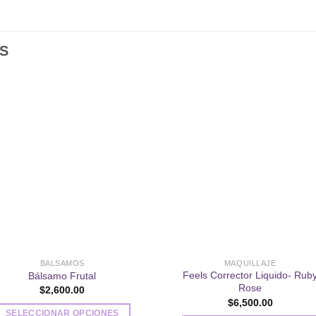
S
Añadir
Aña
a la
a l
lista de
lista
deseos
des
BALSAMOS
MAQUILLAJE
Feels Corrector Liquido- Rub
Bálsamo Frutal
Rose
$
2,600.00
$
6,500.00
SELECCIONAR OPCIONES