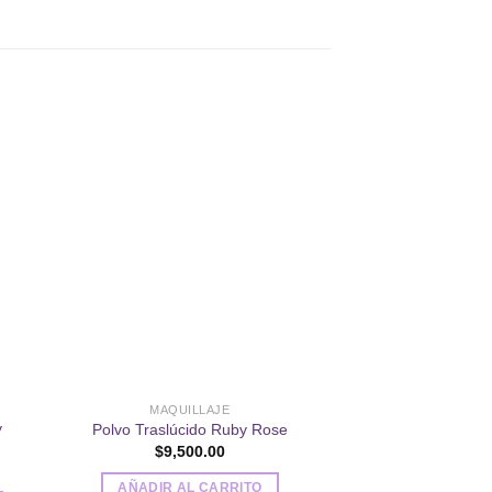
dir
Añadir
a
a la
 de
lista de
eos
deseos
MAQUILLAJE
DELINEA
y
Polvo Traslúcido Ruby Rose
Delineador Retrác
$
9,500.00
$
700
AÑADIR AL CARRITO
AÑADIR AL