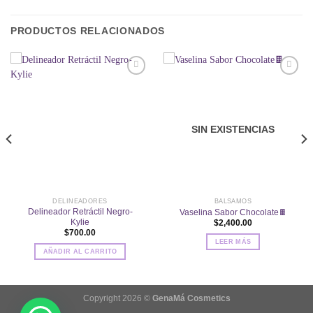
PRODUCTOS RELACIONADOS
Añadir
Añadir
a la
a la
lista de
lista de
SIN EXISTENCIAS
deseos
deseos
DELINEADORES
BALSAMOS
Delineador Retráctil Negro-
Vaselina Sabor Chocolate🍫
Kylie
$
2,400.00
$
700.00
LEER MÁS
AÑADIR AL CARRITO
Copyright 2026 ©
GenaMá Cosmetics