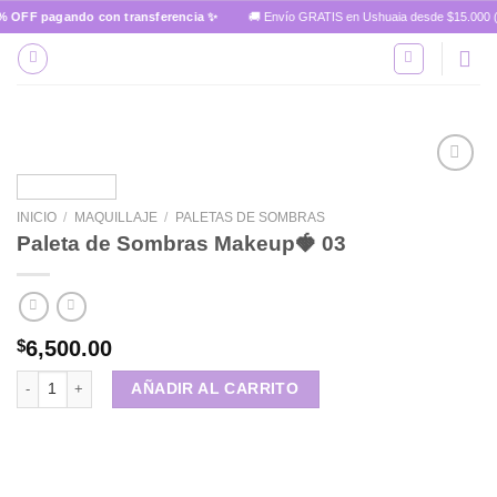
Skip
% OFF pagando con transferencia ✨
🚚 Envío GRATIS en Ushuaia desde $15.000 (L
to
content
INICIO
/
MAQUILLAJE
/
PALETAS DE SOMBRAS
Añadir
Paleta de Sombras Makeup🍓 03
a la
lista de
deseos
$
6,500.00
Paleta de Sombras Makeup🍓 03 cantidad
AÑADIR AL CARRITO