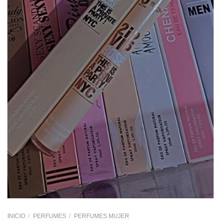
INICIO
/
PERFUMES
/
PERFUMES MUJER