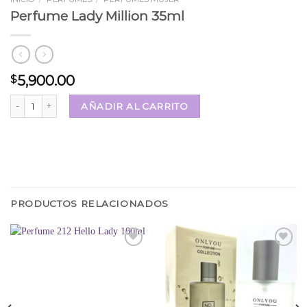
Perfume Lady Million 35ml
5,900.00
$
Perfume Lady Million 35ml cantidad
AÑADIR AL CARRITO
PRODUCTOS RELACIONADOS
Añadir
Añadir
a la
a la
lista
lista
de
de