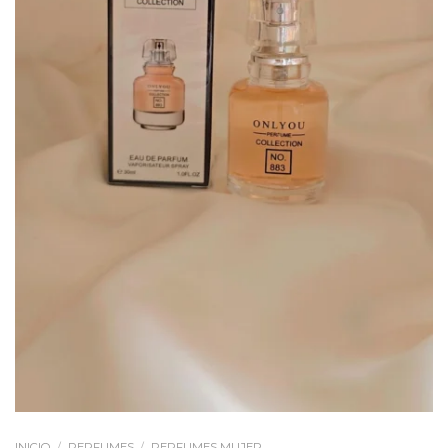
INICIO
/
PERFUMES
/
PERFUMES MUJER