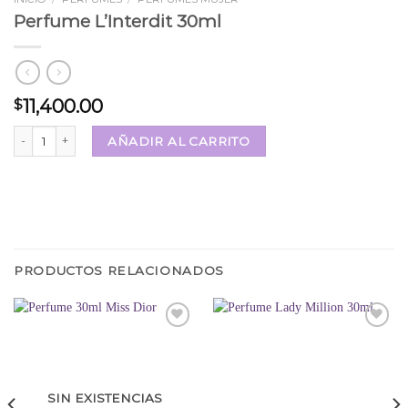
Perfume L’Interdit 30ml
11,400.00
$
Perfume L’Interdit 30ml cantidad
AÑADIR AL CARRITO
PRODUCTOS RELACIONADOS
Añadir
Añadir
a la
a la
lista
lista
SIN EXISTENCIAS
de
de