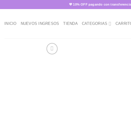
Skip
💜 10% OFF pagando con transferencia ✨
to
content
INICIO
NUEVOS INGRESOS
TIENDA
CATEGORIAS
CARRIT