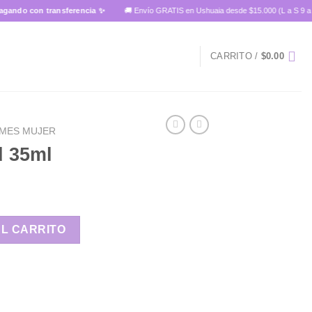
o con transferencia ✨
🚚 Envío GRATIS en Ushuaia desde $15.000 (L a S 9 a 14 h
CARRITO /
$
0.00
MES MUJER
d 35ml
AL CARRITO