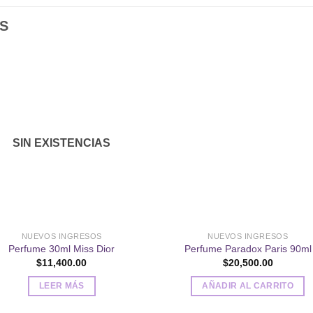
S
Añadir
Aña
a la
a l
lista de
lista
SIN EXISTENCIAS
deseos
des
NUEVOS INGRESOS
NUEVOS INGRESOS
Perfume 30ml Miss Dior
Perfume Paradox Paris 90ml
$
11,400.00
$
20,500.00
LEER MÁS
AÑADIR AL CARRITO