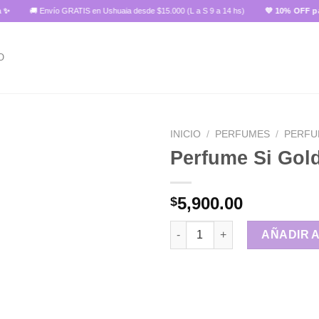
🚚 Envío GRATIS en Ushuaia desde $15.000 (L a S 9 a 14 hs)
💜 10% OFF pagand
O
INICIO
/
PERFUMES
/
PERFU
Perfume Si Gol
Añadir
5,900.00
$
a la
lista de
Perfume Si Gold 35ml cantidad
deseos
AÑADIR 