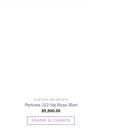
dir
Añadir
a
a la
 de
lista de
eos
deseos
NUEVOS INGRESOS
NUEVOS I
Perfume 212 Vip Rose 35ml
Perfume CK Eu
$
5,900.00
$
11,40
AÑADIR AL CARRITO
AÑADIR AL