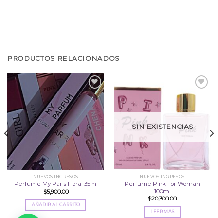
PRODUCTOS RELACIONADOS
Añadir
Añadir
a la
a la
lista
lista
SIN EXISTENCIAS
de
de
deseos
deseos
NUEVOS INGRESOS
NUEVOS INGRESOS
Perfume Pink For Woman
Perfume My Paris Floral 35ml
100ml
$
5,900.00
$
20,300.00
AÑADIR AL CARRITO
LEER MÁS