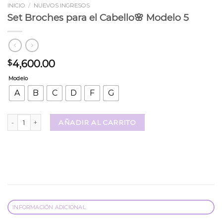
INICIO
/
NUEVOS INGRESOS
Set Broches para el Cabello🌸 Modelo 5
4,600.00
$
Modelo
A
B
C
D
F
G
Set Broches para el Cabello🌸 Modelo 5 cantidad
AÑADIR AL CARRITO
INFORMACIÓN ADICIONAL