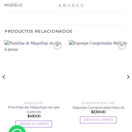
MODELO
A, B, C, D, F, G
PRODUCTOS RELACIONADOS
Añadir
Añadir
a la
a la
lista
lista
de
de
deseos
deseos
MAQUILLAJE
ACCESORIOS SKIN CARE
Plantillas de Maquillaje de ojos
Esponjas Comprimidas Mely x6
4 piezas
$
3,100.00
$
450.00
AÑADIR AL CARRITO
AÑADIR AL CARRITO