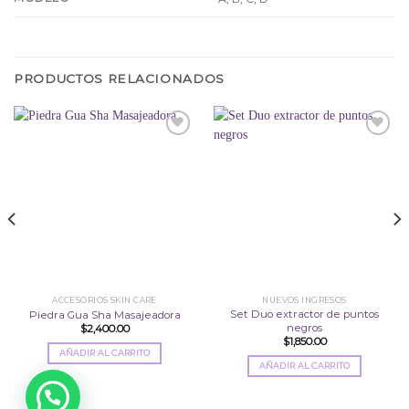
PRODUCTOS RELACIONADOS
Añadir
Añadir
a la
a la
lista
lista
de
de
deseos
deseos
ACCESORIOS SKIN CARE
NUEVOS INGRESOS
Set Duo extractor de puntos
Piedra Gua Sha Masajeadora
negros
$
2,400.00
$
1,850.00
AÑADIR AL CARRITO
AÑADIR AL CARRITO