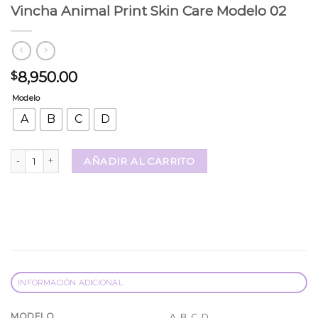
Vincha Animal Print Skin Care Modelo 02
8,950.00
$
Modelo
A
B
C
D
Vincha Animal Print Skin Care Modelo 02 cantidad
AÑADIR AL CARRITO
INFORMACIÓN ADICIONAL
MODELO
A, B, C, D